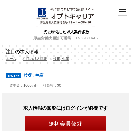
toggl
navig
光に特化した求人案件多数
厚生労働大臣許可番号 13-ユ-080416
注目の求人情報
ホーム
>
注目の求人情報
>
技術, 生産
技術, 生産
No. 379
資本金：1000万円
社員数：30
求人情報の閲覧にはログインが必要です
無料会員登録