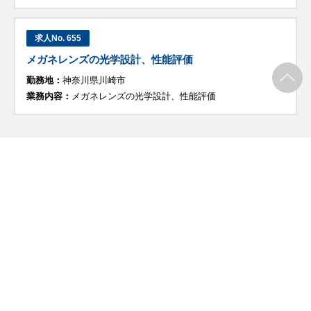
求人No. 655
メガネレンズの光学設計、性能評価
勤務地：
神奈川県川崎市
業務内容：
メガネレンズの光学設計、性能評価
他にも募集企業多数
会員登録してさらに情報を見る
無料会員登録
オプトキャリア利用者の声
31歳／営業