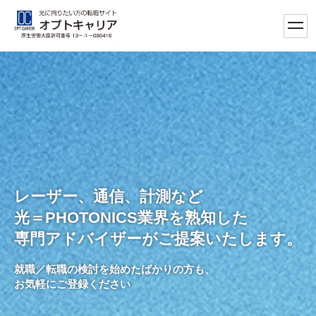
toggl
navig
レーザー、通信、計測など
光＝PHOTONICS業界を熟知した
専門アドバイザーがご提案いたします。
就職／転職の検討を始めたばかりの方も、
お気軽にご登録ください