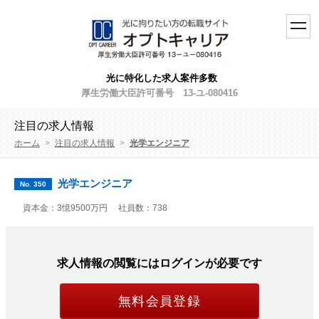
toggl
navig
光に特化した求人案件多数
厚生労働大臣許可番号 13-ユ-080416
注目の求人情報
ホーム
>
注目の求人情報
>
光学エンジニア
光学エンジニア
No. 350
資本金：3憶9500万円
社員数：738
求人情報の閲覧にはログインが必要です
無料会員登録