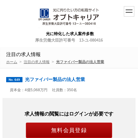
toggl
navig
光に特化した求人案件多数
厚生労働大臣許可番号 13-ユ-080416
注目の求人情報
ホーム
>
注目の求人情報
>
光ファイバー製品の法人営業
光ファイバー製品の法人営業
No. 649
資本金：4億5,068万円
社員数：350名
求人情報の閲覧にはログインが必要です
無料会員登録