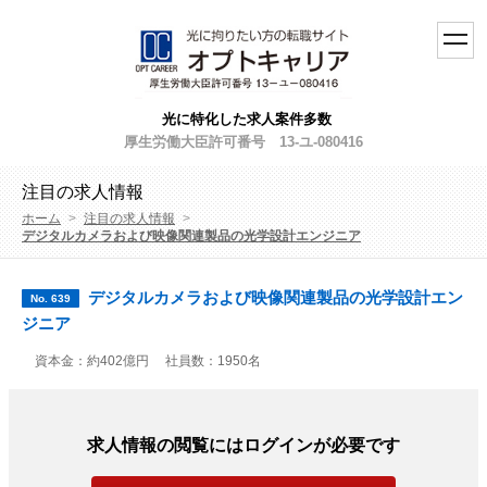
toggl
navig
光に特化した求人案件多数
厚生労働大臣許可番号 13-ユ-080416
注目の求人情報
ホーム
>
注目の求人情報
>
デジタルカメラおよび映像関連製品の光学設計エンジニア
デジタルカメラおよび映像関連製品の光学設計エン
No. 639
ジニア
資本金：約402億円
社員数：1950名
求人情報の閲覧にはログインが必要です