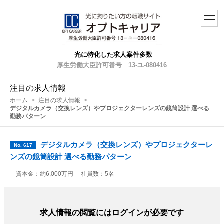
toggl
navig
光に特化した求人案件多数
厚生労働大臣許可番号 13-ユ-080416
注目の求人情報
ホーム
>
注目の求人情報
>
デジタルカメラ（交換レンズ）やプロジェクターレンズの鏡筒設計 選べる
勤務パターン
デジタルカメラ（交換レンズ）やプロジェクターレ
No. 617
ンズの鏡筒設計 選べる勤務パターン
資本金：約6,000万円
社員数：5名
求人情報の閲覧にはログインが必要です