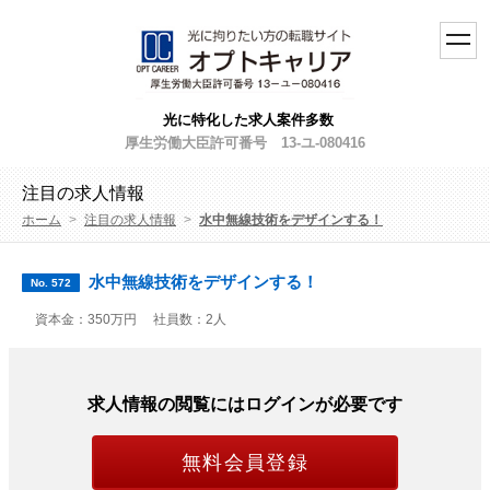
toggl
navig
光に特化した求人案件多数
厚生労働大臣許可番号 13-ユ-080416
注目の求人情報
ホーム
>
注目の求人情報
>
水中無線技術をデザインする！
水中無線技術をデザインする！
No. 572
資本金：350万円
社員数：2人
求人情報の閲覧にはログインが必要です
無料会員登録