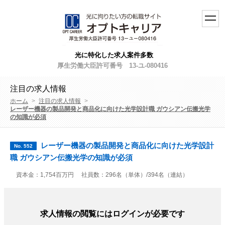
toggl
navig
光に特化した求人案件多数
厚生労働大臣許可番号 13-ユ-080416
注目の求人情報
ホーム
>
注目の求人情報
>
レーザー機器の製品開発と商品化に向けた光学設計職 ガウシアン伝搬光学
の知識が必須
レーザー機器の製品開発と商品化に向けた光学設計
No. 552
職 ガウシアン伝搬光学の知識が必須
資本金：1,754百万円
社員数：296名（単体）/394名（連結）
求人情報の閲覧にはログインが必要です