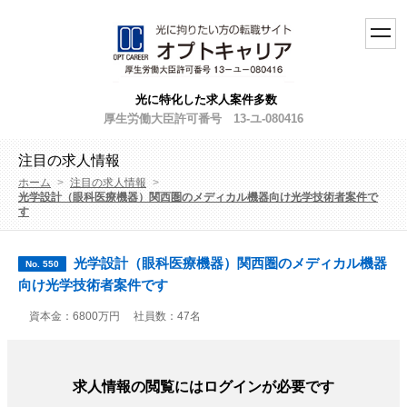
toggl
navig
光に特化した求人案件多数
厚生労働大臣許可番号 13-ユ-080416
注目の求人情報
ホーム
>
注目の求人情報
>
光学設計（眼科医療機器）関西圏のメディカル機器向け光学技術者案件で
す
光学設計（眼科医療機器）関西圏のメディカル機器
No. 550
向け光学技術者案件です
資本金：6800万円
社員数：47名
求人情報の閲覧にはログインが必要です