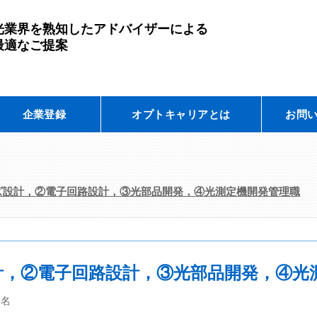
光業界を熟知したアドバイザーによる
最適なご提案
企業登録
オプトキャリアとは
お問
ズ設計，②電子回路設計，③光部品開発，④光測定機開発管理職
，②電子回路設計，③光部品開発，④光
3名