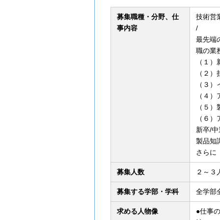
募集職種・分野、仕
技術営
事内容
/
最先端
職の業
（１）
（２）
（３）
（４）
（５）
（６）
新卒/
製品知
さらに
募集人数
２～３
募集する学部・学科
全学部
求める人物像
●仕事