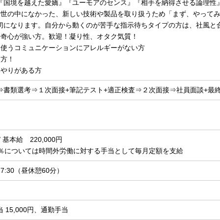
『国境を越えた愛嬌』『ユーモアのセンス』『相手を納得させる論理性
で世の中になかった、新しい技術や製品を取り扱うため「まず、やって
切になります。自分から動くのが苦手な指示待ちタイプの方は、社風と
好奇心が強い方。歓迎！凝り性、オタク気質！
を使うコミュニケーションにアレルギーがない方
な方！
いやりがある方
⇒書類選考⇒１次面接+筆記テスト+適正検査⇒２次面接⇒社員面談+最
 基本給 220,000円
0％については時間外労働に対する手当として毎月定額を支給
～17:30（昼休憩60分）
 15,000円、通勤手当