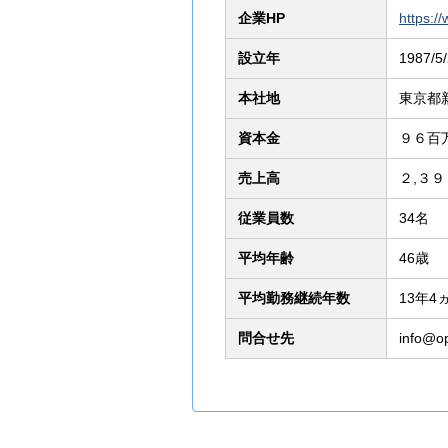
企業HP
https:/
設立年
1987/5
本社地
東京都
資本金
９６百
売上高
２,３
従業員数
34名
平均年齢
46歳
平均勤務継続年数
13年4
問合せ先
info@o