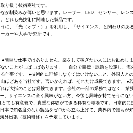
を取り扱う技術商社です。
なか馴染みが薄いと思います。レーザー、LED、センサー、レン
す。どれも光技術に関連した製品です。
ように、『光（オプト）』を利用し、『サイエンス』と関わりのあ
ーカーや大学/研究所です。
 ●簡単な仕事ではありません。楽をして稼ぎたい人にはお勧めし
がないことがしばしばあります。 自分で目標・課題を設定し、海
る仕事です。 ●技術的に理解しなくてはいけないこと、外国人と
山ほどある当社です。言いかえれば、それだけ成長できます。 ●
げれば大抵のことは経験できます。会社の一部の業務ではなく、業
ジー、サイエンスに全く興味がない方、今後も興味が持てそうにな
はとても有意義で、貴重な体験ができる稀有な職場です。日常的に
●日本で知名度のない製品をゼロから立ち上げて、業界内で誰もが
に海外出張（技術研修）を予定しています。