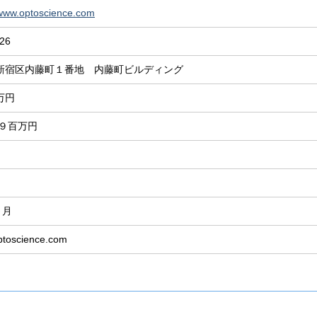
/www.optoscience.com
/26
新宿区内藤町１番地 内藤町ビルディング
万円
９９百万円
ヵ月
ptoscience.com