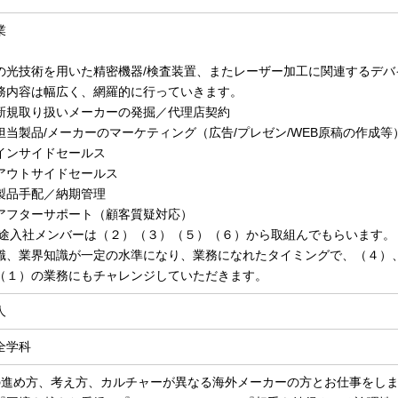
業
の光技術を用いた精密機器/検査装置、またレーザー加工に関連するデバ
務内容は幅広く、網羅的に行っていきます。
新規取り扱いメーカーの発掘／代理店契約
担当製品/メーカーのマーケティング（広告/プレゼン/WEB原稿の作成等
インサイドセールス
アウトサイドセールス
製品手配／納期管理
アフターサポート（顧客質疑対応）
中途入社メンバーは（２）（３）（５）（６）から取組んでもらいます。
識、業界知識が一定の水準になり、業務になれたタイミングで、（４）
（１）の業務にもチャレンジしていただきます。
人
全学科
の進め方、考え方、カルチャーが異なる海外メーカーの方とお仕事をし