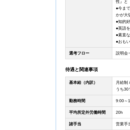
性』と
●今ま
かが大
●知的
●英語
●素直
●おも
選考フロー
説明会
待遇と関連事項
基本給（内訳）
月給制 /
うち3
勤務時間
9:00
平均所定外労働時間
20h
諸手当
営業手当