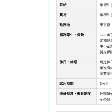
昇給
年1回
賞与
年2回
勤務地
東京都
福利厚生・保険
スマホ
定期健
中小企
労災保
休日・休暇
所定休
年次有
産前産
試用期間
3ヵ月
研修制度・教育制度
外部研
その他