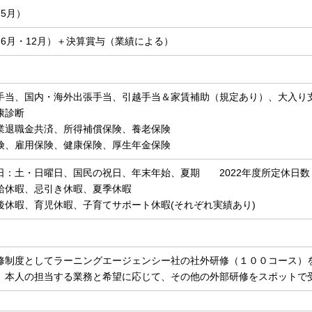
（5⽉）
（6⽉・12⽉）＋決算賞与（業績による）
手当、国内・海外出張手当、引越手当＆家賃補助（規定あり）、大入り支
康診断
業退職金共済、所得補償保険、養老保険
険、雇用保険、健康保険、厚生年金保険
日：土・日曜日、国民の祝日、年末年始、夏期 2022年度所定休日数：
給休暇、忌引き休暇、夏季休暇
後休暇、育児休暇、⼦育てサポート休暇(それぞれ実績あり)
修制度としてラーニングエージェンシー社の社外研修（１００コース）
、本人の担当する業務と希望に応じて、その他の外部研修をスポットで