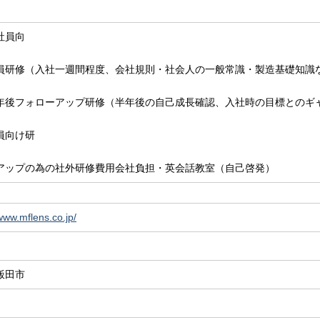
社員向
員研修（入社一週間程度、会社規則・社会人の一般常識・製造基礎知識
年後フォローアップ研修（半年後の自己成長確認、入社時の目標とのギ
修
員向け研
アップの為の社外研修費用会社負担・英会話教室（自己啓発）
/www.mflens.co.jp/
飯田市