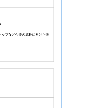
な
ど
ャップなど今後の成長に向けた研
）