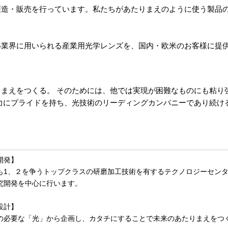
製造・販売を行っています。私たちがあたりまえのように使う製品
す
い業界に用いられる産業用光学レンズを、国内・欧米のお客様に
まえをつくる。 そのためには、他では実現が困難なものにも粘り
力にプライドを持ち、光技術のリーディングカンパニーであり続け
。
開発】
も1、２を争うトップクラスの研磨加工技術を有するテクノロジーセン
究開発を中心に行います。
設計】
の必要な「光」から企画し、カタチにすることで未来のあたりまえをつ