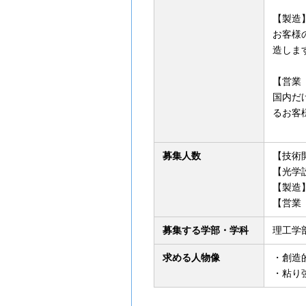
【製造
お客様
造しま
【営業
国内だ
るお客
募集人数
【技術
【光学
【製造
【営業
募集する学部・学科
理工学
求める人物像
・創造
・粘り