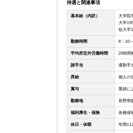
待遇と関連事項
基本給（内訳）
大学院
大卒
短大卒18
勤務時間
8：10
平均所定外労働時間
20時
諸手当
通勤手
昇給
個人の
賞与
業績によ
勤務地
長野県
福利厚生・保険
各種保
休日・休暇
年間1