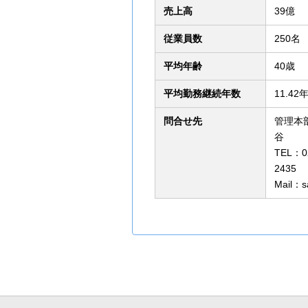
売上高
39億
従業員数
250名
平均年齢
40歳
平均勤務継続年数
11.42
問合せ先
管理本
TEL：02
Mail：s