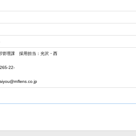
年
部管理課 採用担当：光沢・西
65-22-
2
aiyou@mflens.co.jp