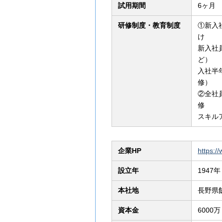
試用期間
6ヶ月
研修制度・教育制度
①新入
新入社
入社半
②全社
スキル
企業HP
https:/
設立年
1947年
本社地
長野県
資本金
6000万