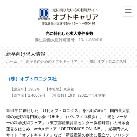
toggl
navig
光に特化した求人案件多数
厚生労働大臣許可番号 13-ユ-080416
新卒向け求人情報
ホーム
>
新卒者のためのオプトキャリア
>
（株）オプトロニクス社
（株）オプトロニクス社
【設立年】1982年
【本社地】東京都
【資本金】2,400万円
【社員数】19名（2021年4月現在）
1981年に創刊した「月刊オプトロニクス」を活動の軸に、国内最大規
模の光技術専門展示会「OPIE」（パシフィコ横浜）、「光とレーザ
ーの科学技術フェア」（東京都産業貿易センター浜松町館）の展示会
運営をはじめ、webメディア「OPTRONICS ONLINE」、光専門求人
サイト「オプトキャリア」など「新規産業の創出に役立つ、フロンテ