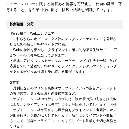
ィアテクノロジーに関する特長ある情報を商品化し、社会の発展に寄
与すること」を企業目標に掲げ、幅広い活動を展開しています。
募集職種・分野
①web制作、Webエンジニア
・これらからのオプトロニクス社のデジタルマーケティングを発展さ
せるための新しいWebサイトの構築。
・Webの特性を活かし、クライアントに魅力的な販売促進サイト、広
告ツールの開発を担当して頂きます。
・急速に広がりつつあるデジタルマーケティングの手法を一緒に学び
応用して行く過程で、Webマーケティング、デジタルマーケティング
を支えるデジタル技術を身に着ける事ができます。
➁営業
・月刊誌などのプリント媒体やウェブメディアへの広告クライアント
の獲得営業、展示会出展社の獲得営業など。
・オプトロニクス社の刊行する月刊誌は、読者層の質の高さと販売数
により、クライアント（広告主）に高い評価を頂いております。同様
にオプトロニクス社が運営する展示会もクライアント（出展社）から
評価を頂き、規模が拡大しております。新たにクライアントを開拓す
る一方で、既存のクライアントに対するリピート営業も大切な業務と
なります。