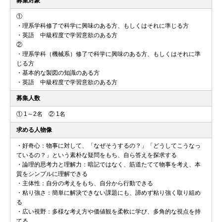
募集対象
①
・理系学科修了で科学に興味のある方、もしくはそれに準じる方
・英語 中級程度で学習意欲のある方
②
・理系学科（機械系）修了で科学に興味のある方、もしくはそれに準
じる方
・基本的な製図の知識のある方
・英語 中級程度で学習意欲のある方
募集人数
① 1～2名 ② 1名
求める人物像
・好奇心：物事に対して、「なぜそうするの？」「どうしてこうなっ
ているの？」という素朴な疑問をもち、自ら答えを探求する
・論理的思考力と理解力：暗記ではなく、筋道たてて物事を考え、本
質をシンプルに理解できる
・主体性：自分の考えをもち、自分から行動できる
・粘り強さ：簡単に解決できない課題にも、諦めず粘り強く取り組め
る
・広い視野：多様な考え方や価値観を柔軟に学び、多角的な視点を持
てる