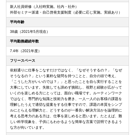
新人社員研修（入社時実施。社内・社外）
外部セミナー派遣・自己啓発支援制度（必要に応じ実施。実績あり）
平均年齢
38歳（2021年5月現在）
平均勤務継続年数
7.4年（2021年度）
フリースペース
依頼通りに仕事をこなすだけではなく、「なぜそうするの？」「なぜ
そうなるの？」という素朴な疑問を持つことと、自分の頭で考え、
「こうした方がいいのでは？」」と思ったことを自ら実行することを
大事にしています。失敗しても諦めず挑戦し、視野と経験が広がって
いくのを楽しめる方にとっては、面白い職場です。ルーティンワーク
ではなく、専門的な知識と技術力を磨き、一人一人のお客様の課題を
理解したうえで適切な提案をする仕事ですので、課題の本質をシンプ
ルにとらえる理解力と、どうするのが一番良い解決方法かを論理的に
考える思考力のある方は、仕事を楽しめると思います。たとえば、難
しい科学現象を、子供にもわかるような簡単な言葉で説明できるよう
な方が向いています。