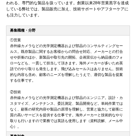
われる、専門的な製品を扱っています。創業以来28年営業黒字を達成
している弊社では、製品販売に加え、技術サポートやアフターケアに
も注力しています。
募集職種・分野
①営業
赤外線カメラなどの光学測定機器および部品のコンサルティングセー
ルス。既存製品に関するお客様からの問合せ対応、メーカーとの打合
せや折衝のほか、新製品や取引先の開拓、企画宣伝から納品後のフォ
ローなども、一貫して担当して頂きます。海外メーカーが多いため英
語でのやり取りも発生します。飛び込みセールスはありません。技術
的な内容も含め、顧客のニーズを理解したうえで、適切な製品を提案
する仕事です。
②技術
赤外線カメラなどの光学測定機器および部品のエンジニア。設計・カ
スタマイズ、メンテナンス、委託測定、製品開発など。単純作業では
なく、顧客の研究内容や製品の原理を理解し、営業と協力して顧客に
質の高いサービスを提供する仕事です。海外メーカーと技術的なやり
取りも行いますので業務では英語も使用します（資料読解、メール中
心）。