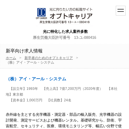
toggl
navig
光に特化した求人案件多数
厚生労働大臣許可番号 13-ユ-080416
新卒向け求人情報
ホーム
>
新卒者のためのオプトキャリア
>
（株）アイ・アール・システム
（株）アイ・アール・システム
【設立年】1993年
【売上高】7億7,200万円（2020年度）
【本社
地】東京都
【資本金】1,000万円
【社員数】24名
赤外線を主とする光学機器・測定器・部品の輸入販売、光学機器の設
計開発、測定サービスおよび機器レンタル。基礎研究から、防衛、宇
宙航空、セキュリティ、医療、環境モニタリング等、幅広い分野で使